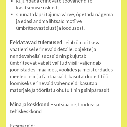
kujundada erinevate töövahendite
käsitsemise oskust;
suunata lapsi tajuma värve, õpetada nägema
ja edasi andma lihtsaid motiive
ümbritsevastelust ja loodusest.
Eeldatavad tulemused:
leiab ümbritseva
vaatlemisel erinevaid detaile, objekte ja
nendevahelisi seoseid ning kujutab
ümbritsevat vabalt valitud viisil; väljendab
joonistades, maalides, voolides ja meisterdades
meeleolusid ja fantaasiaid; kasutab kunstitöö
loomiseks erinevaid vahendeid; kasutab
materjale ja tööriistu ohutult ning sihipäraselt.
Mina ja keskkond –
sotsiaalne, loodus- ja
tehiskeskkond
Eesmärgid: