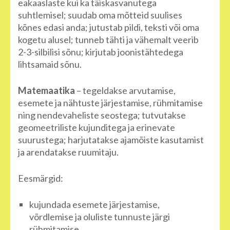
eakaaslaste kui ka täiskasvanutega
suhtlemisel; suudab oma mõtteid suulises
kõnes edasi anda; jutustab pildi, teksti või oma
kogetu alusel; tunneb tähti ja vähemalt veerib
2-3-silbilisi sõnu; kirjutab joonistähtedega
lihtsamaid sõnu.
Matemaatika
– tegeldakse arvutamise,
esemete ja nähtuste järjestamise, rühmitamise
ning nendevaheliste seostega; tutvutakse
geomeetriliste kujunditega ja erinevate
suurustega; harjutatakse ajamõiste kasutamist
ja arendatakse ruumitaju.
Eesmärgid:
kujundada esemete järjestamise,
võrdlemise ja oluliste tunnuste järgi
rühmitamise