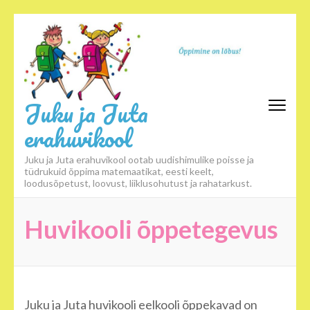
Skip
to
content
(Press
Enter)
Juku ja Juta
erahuvikool
Juku ja Juta erahuvikool ootab uudishimulike poisse ja
tüdrukuid õppima matemaatikat, eesti keelt,
loodusõpetust, loovust, liiklusohutust ja rahatarkust.
Huvikooli õppetegevus
Juku ja Juta huvikooli eelkooli õppekavad on