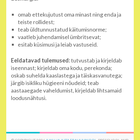
omab ettekujutust oma minast ning enda ja
teiste rollidest;
teab üldtunnustatud käitumisnorme;
vaatleb juhendamisel ümbritsevat;
esitab küsimusi ja leiab vastuseid.
Eeldatavad tulemused:
tutvustab ja kirjeldab
iseennast; kirjeldab oma kodu, perekonda;
oskab suhelda kaaslastega ja täiskasvanutega;
järgib isikliku hügieeni nõudeid; teab
aastaaegade vaheldumist, kirjeldab lihtsamaid
loodusnähtusi.