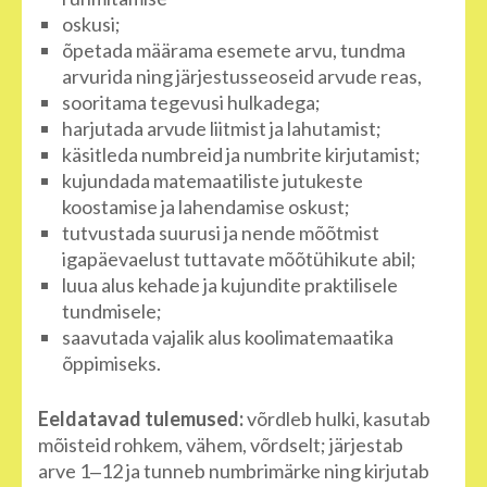
oskusi;
õpetada määrama esemete arvu, tundma
arvurida ning järjestusseoseid arvude reas,
sooritama tegevusi hulkadega;
harjutada arvude liitmist ja lahutamist;
käsitleda numbreid ja numbrite kirjutamist;
kujundada matemaatiliste jutukeste
koostamise ja lahendamise oskust;
tutvustada suurusi ja nende mõõtmist
igapäevaelust tuttavate mõõtühikute abil;
luua alus kehade ja kujundite praktilisele
tundmisele;
saavutada vajalik alus koolimatemaatika
õppimiseks.
Eeldatavad tulemused:
võrdleb hulki, kasutab
mõisteid rohkem, vähem, võrdselt; järjestab
arve 1‒12 ja tunneb numbrimärke ning kirjutab