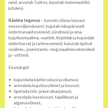
neid; arvutab 5 piires, koostab matemaatilisi
jutukesi.
Käeline tegevus
– tunneb rõõmu loovast
eneseväljendusest; kujutab isikupäraselt
ümbritsevaid esemeid, sündmusi ja oma
kujutlusmaailma; vaatleb, kirjeldab ja kujundab
ümbritsevat ja tarbeesemeid; kasutab õpitud
voolimis-, joonistamis- ning maalimisvahendeid
ja –võtteid.
Eesmärgid:
kujundada käelisi oskusi ja vilumusi;
arendada kujutlusvõimet ja loovust;
õpetada töö- ja korraharjumusi;
arendada iseseisvust, taiplikkust ja
algatusvõimet;