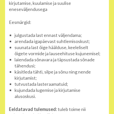
kirjutamise, kuulamise ja suulise
eneseväljendusega
Eesmärgid:
julgustada last ennast väljendama;
arendada igapäevast suhtlemisoskust;
suunata last õige häälduse, keeleliselt
õigete vormide ja lauseehituse kujunemisel;
laiendada sõnavara ja täpsustada sõnade
tähendusi;
käsitleda tähti, silpe ja sõnu ning nende
kirjutamist;
tutvustada lasteraamatuid;
kujundada lugemise ja kirjutamise
alusoskusi.
Eeldatavad tulemused:
tuleb toime nii