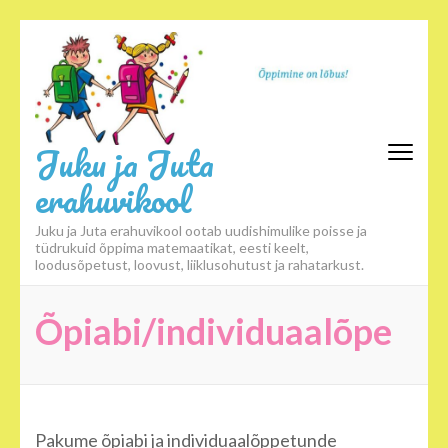
Skip
to
content
(Press
Enter)
Juku ja Juta
erahuvikool
Juku ja Juta erahuvikool ootab uudishimulike poisse ja
tüdrukuid õppima matemaatikat, eesti keelt,
loodusõpetust, loovust, liiklusohutust ja rahatarkust.
Õpiabi/individuaalõpe
Pakume õpiabi ja individuaalõppetunde