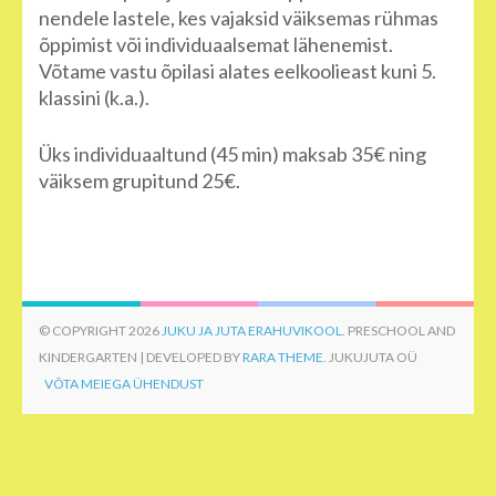
nendele lastele, kes vajaksid väiksemas rühmas
õppimist või individuaalsemat lähenemist.
Võtame vastu õpilasi alates eelkoolieast kuni 5.
klassini (k.a.).
Üks individuaaltund (45 min) maksab 35€ ning
väiksem grupitund 25€.
© COPYRIGHT 2026
JUKU JA JUTA ERAHUVIKOOL
. PRESCHOOL AND
KINDERGARTEN | DEVELOPED BY
RARA THEME
. JUKUJUTA OÜ
VÕTA MEIEGA ÜHENDUST